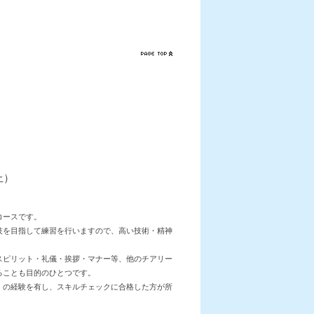
上）
コースです。
技を目指して練習を行いますので、高い技術・精神
スピリット・礼儀・挨拶・マナー等、他のチアリー
ることも目的のひとつです。
）の経験を有し、スキルチェックに合格した方が所